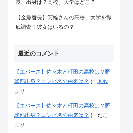
長、出身は？高校、大学はどこ？
【金魚番長】箕輪さんの高校、大学を徹
底調査！彼女はいるの？
最近のコメント
【エバース】佐々木と町田の高校は？野
球部出身？コンビ名の由来は？
に
JUN
より
【エバース】佐々木と町田の高校は？野
球部出身？コンビ名の由来は？
に
たこ
より