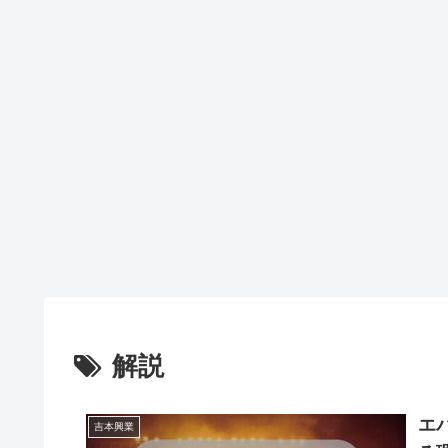
解説
エ
吉本興業