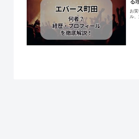
る
お笑
ル、