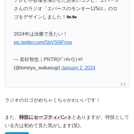
テレビや会場を沸かせたお笑いコンビ、エバース
さんのラジオ「エバースのモンキー125cc」のロ
ゴをデザインしました！🏍️🏍️
2024年は決勝で見たい！
pic.twitter.com/SbVS0lFnvp
— 若杉智也｜PNTR(ﾊﾟﾝﾀﾚｲ) | 🍉
(@tomoya_wakasugi)
January 2, 2024
ラジオのロゴがめちゃくちゃかわいいです！
また、
特技にセーフティバント
とありますが、特技として
いる方は初めて見た気がします(笑)。