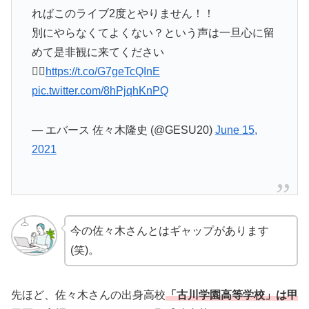
ればこのライブ2度とやりません！！
別にやらなくてよくない？という声は一旦心に留
めて是非観に来てください
🙋‍♂️
https://t.co/G7geTcQInE
pic.twitter.com/8hPjqhKnPQ
— エバース 佐々木隆史 (@GESU20)
June 15,
2021
今の佐々木さんとはギャップがあります
(笑)。
先ほど、佐々木さんの出身高校
「古川学園高等学校」は甲