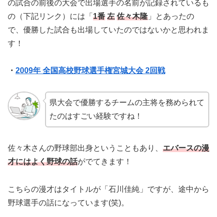
の試合の前後の大会で出場選手の名前が記録されているも
の（下記リンク）には「
1
番
左
佐々木隆
」とあったの
で、優勝した試合も出場していたのではないかと思われま
す！
・
2009年 全国高校野球選手権宮城大会 2回戦
県大会で優勝するチームの主将を務められて
たのはすごい経験ですね！
佐々木さんの野球部出身ということもあり、
エバースの漫
才にはよく野球の話
がでてきます！
こちらの漫才はタイトルが「石川佳純」ですが、途中から
野球選手の話になっています(笑)。