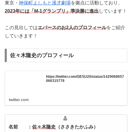
東京・
神保町よしもと漫才劇場
を拠点に活動しており、
2023
年には「
M-1
グランプリ」準決勝に進出
しています！
この見出しでは
エバースのお
2
人のプロフィール
をご紹介
していきます！
佐々木隆史のプロフィール
https://twitter.com/GESU20/status/1429068657
066315776
twitter.com
名前 ：
佐々木隆史
（ささきたかふみ）