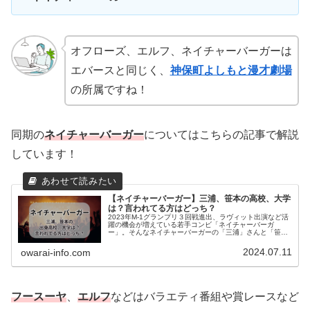
オフローズ、エルフ、ネイチャーバーガーは
エバースと同じく、
神保町よしもと漫才劇場
の所属ですね！
同期の
ネイチャーバーガー
についてはこちらの記事で解説
しています！
【ネイチャーバーガー】三浦、笹本の高校、大学
は？言われてる方はどっち？
2023年M-1グランプリ３回戦進出、ラヴィット出演など活
躍の機会が増えている若手コンビ「ネイチャーバーガ
ー」。そんなネイチャーバーガーの「三浦」さんと「笹
本」さんについてまとめましたので、ぜひ最後までご覧く
ださい！■この記事でわかること・...
2024.07.11
owarai-info.com
フースーヤ
、
エルフ
などはバラエティ番組や賞レースなど