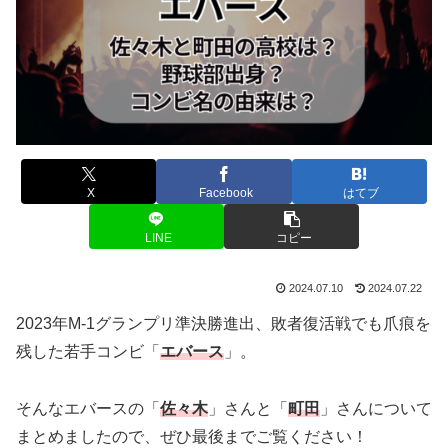
X
Facebook
はてブ
LINE
コピー
2024.07.10
2024.07.22
2023年M-1グランプリ準決勝進出、敗者復活戦でも爪痕を
残した若手コンビ「
エバース
」。
そんなエバースの「
佐々木
」さんと「
町田
」さんについて
まとめましたので、ぜひ最後までご覧ください！